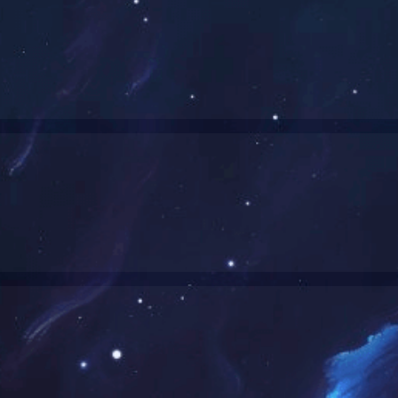
port《政府工作报告》要点