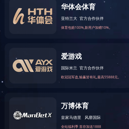
MK体育·(国际)官方网站-mks
2024-03-13 14:45:44